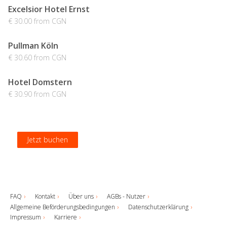
Excelsior Hotel Ernst
€ 30.00 from CGN
Pullman Köln
€ 30.60 from CGN
Hotel Domstern
€ 30.90 from CGN
Jetzt buchen
Jetzt buchen
Jetzt buchen
Jetzt buchen
FAQ
Kontakt
Über uns
AGBs - Nutzer
Allgemeine Beförderungsbedingungen
Datenschutzerklärung
Impressum
Karriere