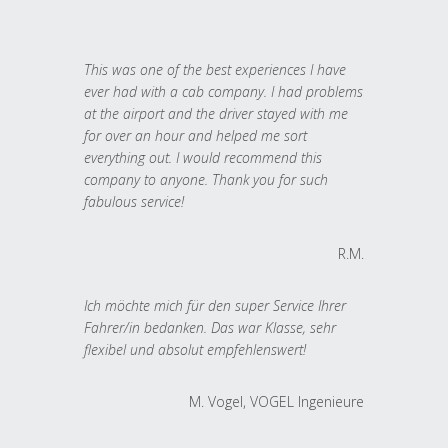
This was one of the best experiences I have
ever had with a cab company. I had problems
at the airport and the driver stayed with me
for over an hour and helped me sort
everything out. I would recommend this
company to anyone. Thank you for such
fabulous service!
R.M.
Ich möchte mich für den super Service Ihrer
Fahrer/in bedanken. Das war Klasse, sehr
flexibel und absolut empfehlenswert!
M. Vogel, VOGEL Ingenieure