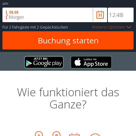
am:
08.08
Morgen
Für
2 Fahrgäste
mit
2 Gepäckstücken
Weitere Optionen
Wie funktioniert das
Ganze?