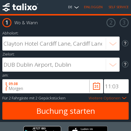
DE
EINLOGGEN
SELF SERVICE
Wo & Wann
Abholort:
Zielort:
am:
09.08
Morgen
Für
2 Fahrgäste
mit
2 Gepäckstücken
Weitere Optionen