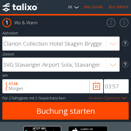
DE
EINLOGGEN
SELF SERVICE
Wo & Wann
Abholort:
Zielort:
am:
07.08
Morgen
Für
2 Fahrgäste
mit
2 Gepäckstücken
Weitere Optionen