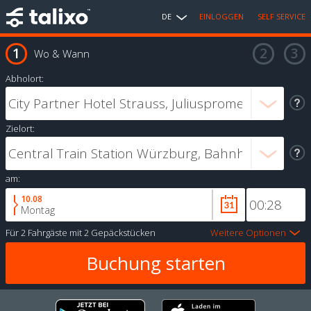
DE
EINLOGGEN
SELF SERVICE
Wo & Wann
Abholort:
Zielort:
am:
10.08
Montag
Für
2 Fahrgäste
mit
2 Gepäckstücken
Weitere Optionen