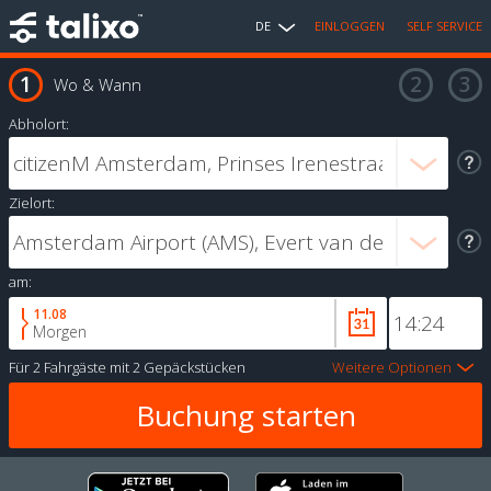
DE
EINLOGGEN
SELF SERVICE
Wo & Wann
Abholort:
Zielort:
am:
11.08
Morgen
Für
2 Fahrgäste
mit
2 Gepäckstücken
Weitere Optionen