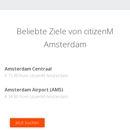
Beliebte Ziele von citizenM
Amsterdam
Amsterdam Centraal
€ 15.90 from citizenM Amsterdam
Amsterdam Airport (AMS)
€ 34.80 from citizenM Amsterdam
Jetzt buchen
Jetzt buchen