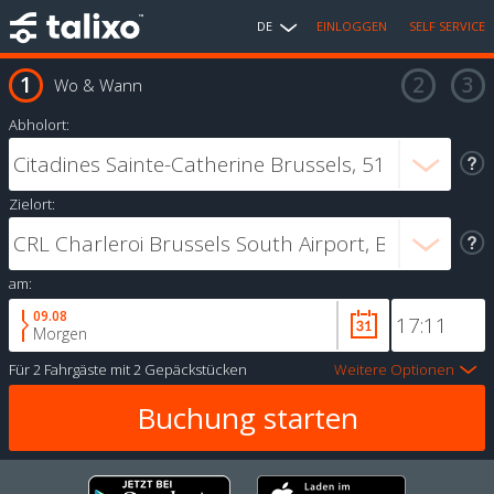
DE
EINLOGGEN
SELF SERVICE
Wo & Wann
Abholort:
Zielort:
am:
09.08
Morgen
Für
2 Fahrgäste
mit
2 Gepäckstücken
Weitere Optionen