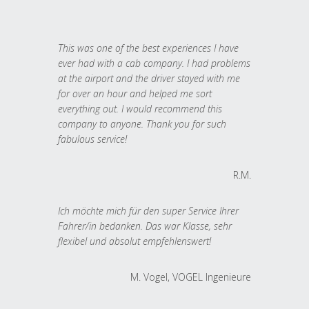
This was one of the best experiences I have
ever had with a cab company. I had problems
at the airport and the driver stayed with me
for over an hour and helped me sort
everything out. I would recommend this
company to anyone. Thank you for such
fabulous service!
R.M.
Ich möchte mich für den super Service Ihrer
Fahrer/in bedanken. Das war Klasse, sehr
flexibel und absolut empfehlenswert!
M. Vogel, VOGEL Ingenieure