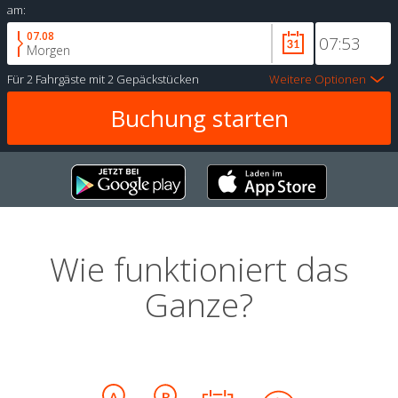
am:
07.08
Morgen
Für
2 Fahrgäste
mit
2 Gepäckstücken
Weitere Optionen
Wie funktioniert das
Ganze?