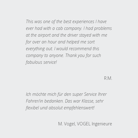
This was one of the best experiences I have
ever had with a cab company. I had problems
at the airport and the driver stayed with me
for over an hour and helped me sort
everything out. I would recommend this
company to anyone. Thank you for such
fabulous service!
R.M.
Ich möchte mich für den super Service Ihrer
Fahrer/in bedanken. Das war Klasse, sehr
flexibel und absolut empfehlenswert!
M. Vogel, VOGEL Ingenieure