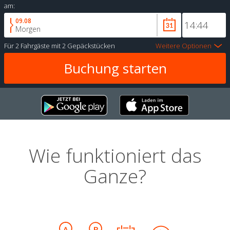
am:
09.08
Morgen
Für
2 Fahrgäste
mit
2 Gepäckstücken
Weitere Optionen
Wie funktioniert das
Ganze?