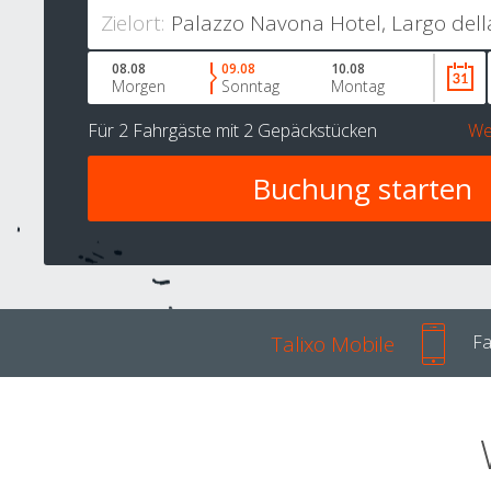
Zielort:
08.08
09.08
10.08
Morgen
Sonntag
Montag
Für
2 Fahrgäste
mit
2 Gepäckstücken
We
Talixo Mobile
Fa