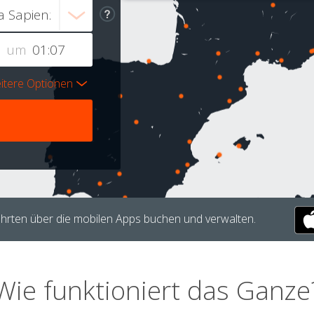
um
itere Optionen
hrten über die mobilen Apps buchen und verwalten.
Wie funktioniert das Ganze