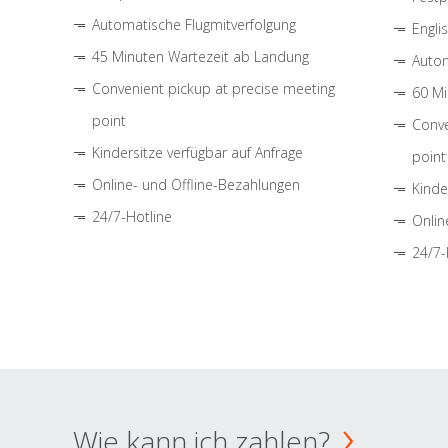
Automatische Flugmitverfolgung
Engli
45 Minuten Wartezeit ab Landung
Autom
Convenient pickup at precise meeting
60 Mi
point
Conve
Kindersitze verfügbar auf Anfrage
point
Online- und Offline-Bezahlungen
Kinde
24/7-Hotline
Onlin
24/7-
Wie kann ich zahlen?