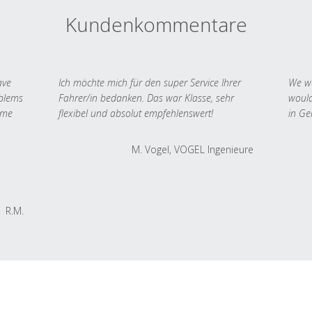
Kundenkommentare
ave
Ich möchte mich für den super Service Ihrer
We we
oblems
Fahrer/in bedanken. Das war Klasse, sehr
would
 me
flexibel und absolut empfehlenswert!
in Ge
M. Vogel, VOGEL Ingenieure
R.M.