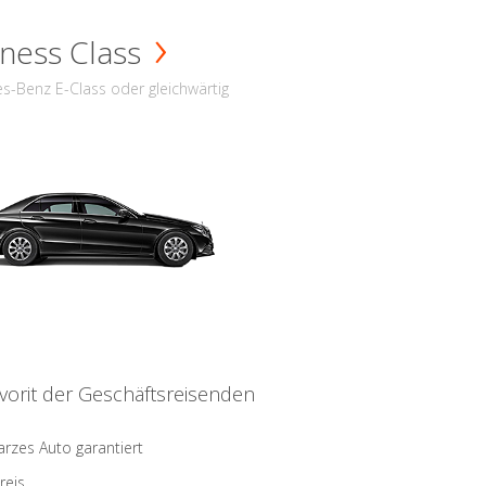
ness Class
s-Benz E-Class oder gleichwärtig
vorit der Geschäftsreisenden
rzes Auto garantiert
reis