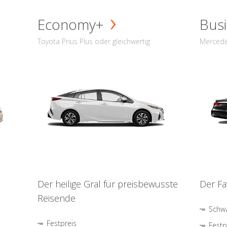
Economy+
Busi
Toyota Prius Plus oder gleichwertig
Mercede
Der heilige Gral für preisbewusste
Der Fa
Reisende
Schwa
Festpreis
Festp