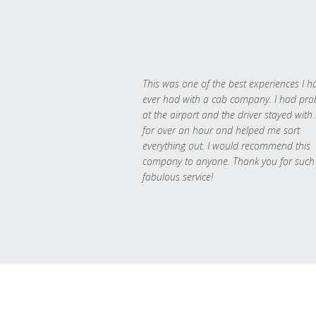
This was one of the best experiences I h
ever had with a cab company. I had pr
at the airport and the driver stayed with
for over an hour and helped me sort
everything out. I would recommend this
company to anyone. Thank you for such
fabulous service!