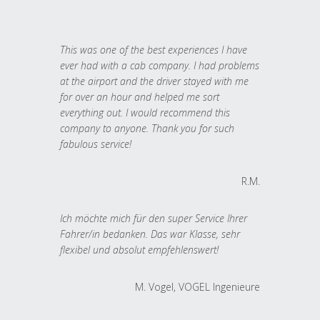
This was one of the best experiences I have
ever had with a cab company. I had problems
at the airport and the driver stayed with me
for over an hour and helped me sort
everything out. I would recommend this
company to anyone. Thank you for such
fabulous service!
R.M.
Ich möchte mich für den super Service Ihrer
Fahrer/in bedanken. Das war Klasse, sehr
flexibel und absolut empfehlenswert!
M. Vogel, VOGEL Ingenieure