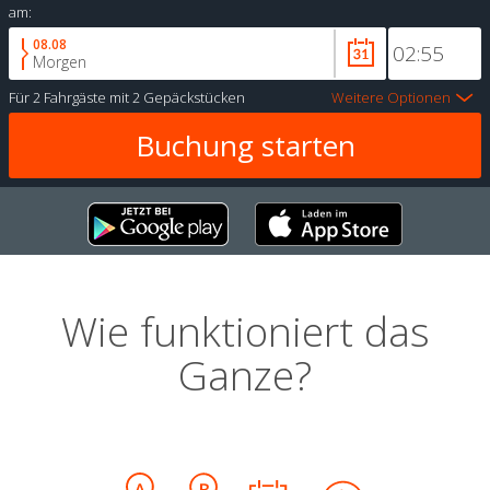
am:
08.08
Morgen
Für
2 Fahrgäste
mit
2 Gepäckstücken
Weitere Optionen
Wie funktioniert das
Ganze?