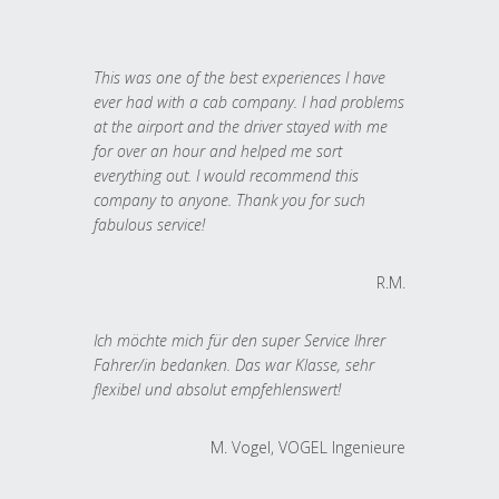
This was one of the best experiences I have
ever had with a cab company. I had problems
at the airport and the driver stayed with me
for over an hour and helped me sort
everything out. I would recommend this
company to anyone. Thank you for such
fabulous service!
R.M.
Ich möchte mich für den super Service Ihrer
Fahrer/in bedanken. Das war Klasse, sehr
flexibel und absolut empfehlenswert!
M. Vogel, VOGEL Ingenieure