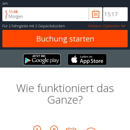
am:
11.08
Morgen
Für
2 Fahrgäste
mit
2 Gepäckstücken
Weitere Optionen
Wie funktioniert das
Ganze?