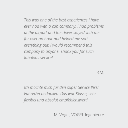
This was one of the best experiences I have
ever had with a cab company. I had problems
at the airport and the driver stayed with me
for over an hour and helped me sort
everything out. I would recommend this
company to anyone. Thank you for such
fabulous service!
R.M.
Ich möchte mich für den super Service Ihrer
Fahrer/in bedanken. Das war Klasse, sehr
flexibel und absolut empfehlenswert!
M. Vogel, VOGEL Ingenieure