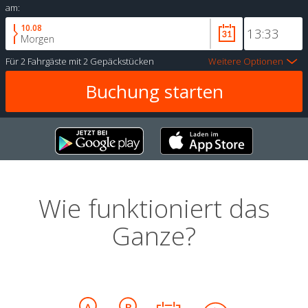
am:
10.08
Morgen
Für
2 Fahrgäste
mit
2 Gepäckstücken
Weitere Optionen
Wie funktioniert das
Ganze?