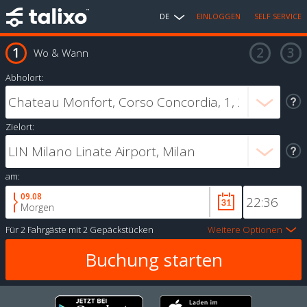
DE
EINLOGGEN
SELF SERVICE
Wo & Wann
Abholort:
Zielort:
am:
09.08
Morgen
Für
2 Fahrgäste
mit
2 Gepäckstücken
Weitere Optionen