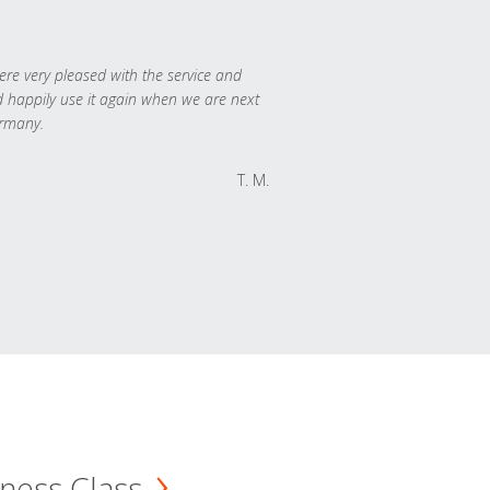
re very pleased with the service and
 happily use it again when we are next
rmany.
T. M.
ness Class