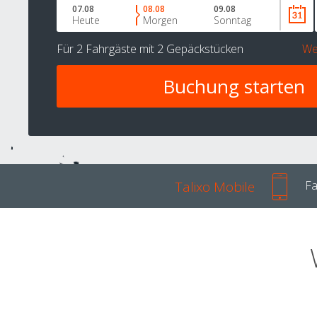
07.08
08.08
09.08
Heute
Morgen
Sonntag
Für
2 Fahrgäste
mit
2 Gepäckstücken
We
Talixo Mobile
Fa