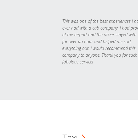
This was one of the best experiences I h
ever had with a cab company. I had pr
at the airport and the driver stayed with
for over an hour and helped me sort
everything out. I would recommend this
company to anyone. Thank you for such
fabulous service!
Taxi