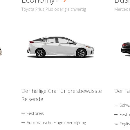
Toyota Prius Plus oder gleichwertig
Mercede
Der heilige Gral für preisbewusste
Der Fa
Reisende
Schwa
Festpreis
Festp
Automatische Flugmitverfolgung
Engli