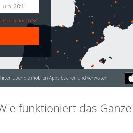
um
itere Optionen
hrten über die mobilen Apps buchen und verwalten.
Wie funktioniert das Ganze