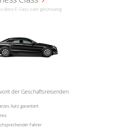
s-Benz E-Class oder gleichwärtig
vorit der Geschäftsreisenden
rzes Auto garantiert
reis
schsprechender Fahrer