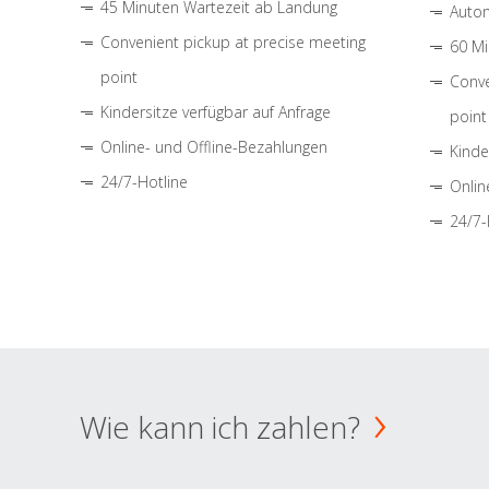
45 Minuten Wartezeit ab Landung
Autom
Convenient pickup at precise meeting
60 Mi
point
Conve
Kindersitze verfügbar auf Anfrage
point
Online- und Offline-Bezahlungen
Kinde
24/7-Hotline
Onlin
24/7-
Wie kann ich zahlen?