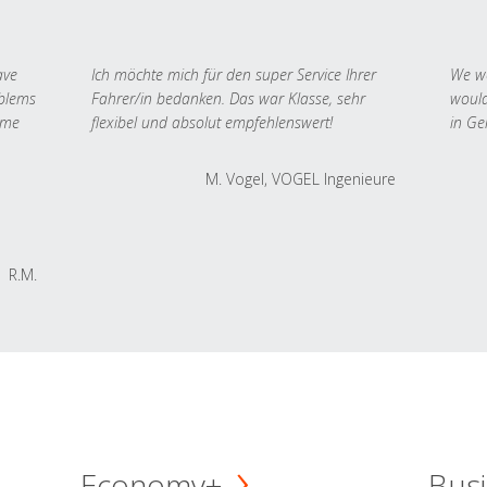
ave
Ich möchte mich für den super Service Ihrer
We we
oblems
Fahrer/in bedanken. Das war Klasse, sehr
would
 me
flexibel und absolut empfehlenswert!
in Ge
M. Vogel, VOGEL Ingenieure
R.M.
Economy+
Busi