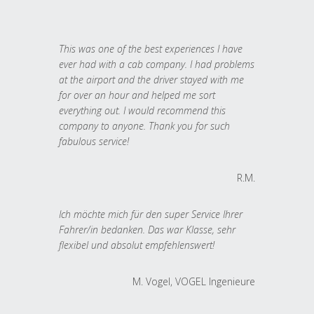
This was one of the best experiences I have
ever had with a cab company. I had problems
at the airport and the driver stayed with me
for over an hour and helped me sort
everything out. I would recommend this
company to anyone. Thank you for such
fabulous service!
R.M.
Ich möchte mich für den super Service Ihrer
Fahrer/in bedanken. Das war Klasse, sehr
flexibel und absolut empfehlenswert!
M. Vogel, VOGEL Ingenieure