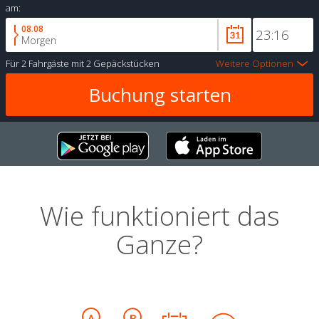
am:
08.08
Morgen
Für
2 Fahrgäste
mit
2 Gepäckstücken
Weitere Optionen
Wie funktioniert das
Ganze?