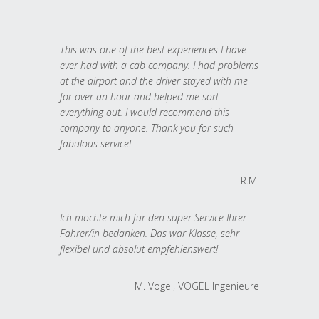
This was one of the best experiences I have
ever had with a cab company. I had problems
at the airport and the driver stayed with me
for over an hour and helped me sort
everything out. I would recommend this
company to anyone. Thank you for such
fabulous service!
R.M.
Ich möchte mich für den super Service Ihrer
Fahrer/in bedanken. Das war Klasse, sehr
flexibel und absolut empfehlenswert!
M. Vogel, VOGEL Ingenieure