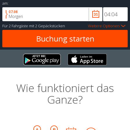
am:
07.08
Morgen
Für
2 Fahrgäste
mit
2 Gepäckstücken
Weitere Optionen
Wie funktioniert das
Ganze?