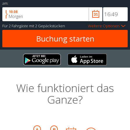
am:
10.08
Morgen
Für
2 Fahrgäste
mit
2 Gepäckstücken
Weitere Optionen
Wie funktioniert das
Ganze?