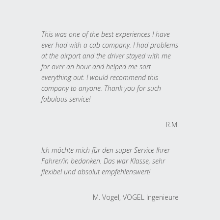
This was one of the best experiences I have
ever had with a cab company. I had problems
at the airport and the driver stayed with me
for over an hour and helped me sort
everything out. I would recommend this
company to anyone. Thank you for such
fabulous service!
R.M.
Ich möchte mich für den super Service Ihrer
Fahrer/in bedanken. Das war Klasse, sehr
flexibel und absolut empfehlenswert!
M. Vogel, VOGEL Ingenieure