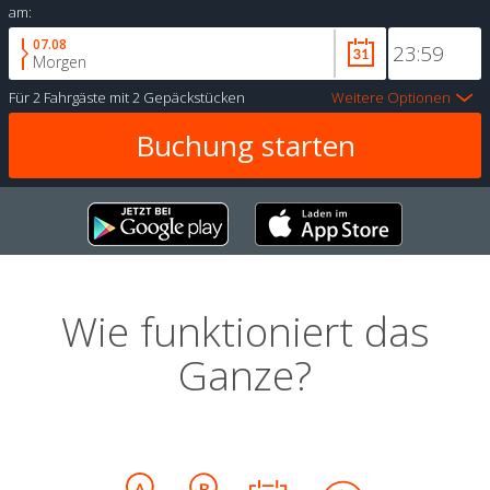
am:
07.08
Morgen
Für
2 Fahrgäste
mit
2 Gepäckstücken
Weitere Optionen
Wie funktioniert das
Ganze?