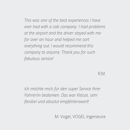
This was one of the best experiences I have
ever had with a cab company. I had problems
at the airport and the driver stayed with me
for over an hour and helped me sort
everything out. I would recommend this
company to anyone. Thank you for such
fabulous service!
R.M.
Ich möchte mich für den super Service Ihrer
Fahrer/in bedanken. Das war Klasse, sehr
flexibel und absolut empfehlenswert!
M. Vogel, VOGEL Ingenieure