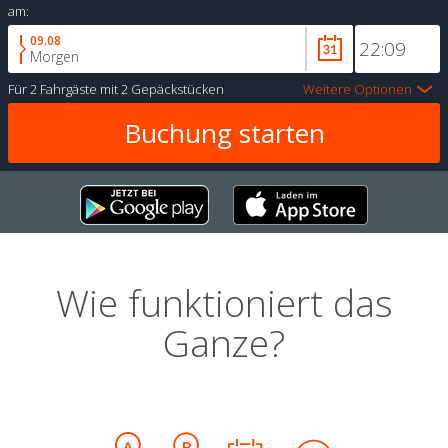
am:
09.08
Morgen
Für
2 Fahrgäste
mit
2 Gepäckstücken
Weitere Optionen
Wie funktioniert das
Ganze?