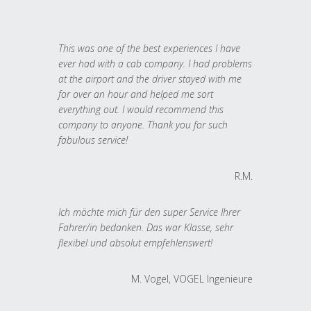
This was one of the best experiences I have
ever had with a cab company. I had problems
at the airport and the driver stayed with me
for over an hour and helped me sort
everything out. I would recommend this
company to anyone. Thank you for such
fabulous service!
R.M.
Ich möchte mich für den super Service Ihrer
Fahrer/in bedanken. Das war Klasse, sehr
flexibel und absolut empfehlenswert!
M. Vogel, VOGEL Ingenieure