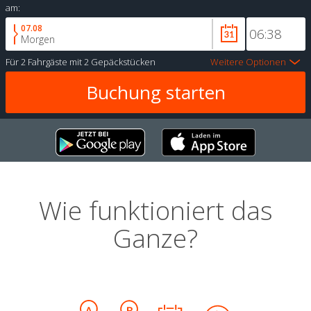
am:
07.08
Morgen
Für
2 Fahrgäste
mit
2 Gepäckstücken
Weitere Optionen
Wie funktioniert das
Ganze?