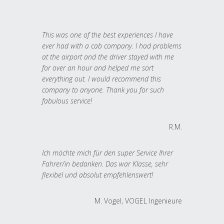
This was one of the best experiences I have
ever had with a cab company. I had problems
at the airport and the driver stayed with me
for over an hour and helped me sort
everything out. I would recommend this
company to anyone. Thank you for such
fabulous service!
R.M.
Ich möchte mich für den super Service Ihrer
Fahrer/in bedanken. Das war Klasse, sehr
flexibel und absolut empfehlenswert!
M. Vogel, VOGEL Ingenieure