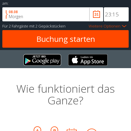
am:
08.08
Morgen
Für
2 Fahrgäste
mit
2 Gepäckstücken
Weitere Optionen
Wie funktioniert das
Ganze?