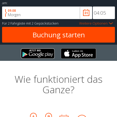
am:
09.08
Morgen
Für
2 Fahrgäste
mit
2 Gepäckstücken
Weitere Optionen
Wie funktioniert das
Ganze?