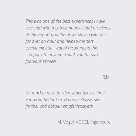
This was one of the best experiences I have
ever had with a cab company. I had problems
at the airport and the driver stayed with me
for over an hour and helped me sort
everything out. I would recommend this
company to anyone. Thank you for such
fabulous service!
R.M.
Ich möchte mich für den super Service Ihrer
Fahrer/in bedanken. Das war Klasse, sehr
flexibel und absolut empfehlenswert!
M. Vogel, VOGEL Ingenieure