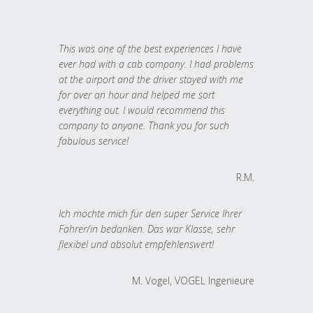
This was one of the best experiences I have
ever had with a cab company. I had problems
at the airport and the driver stayed with me
for over an hour and helped me sort
everything out. I would recommend this
company to anyone. Thank you for such
fabulous service!
R.M.
Ich möchte mich für den super Service Ihrer
Fahrer/in bedanken. Das war Klasse, sehr
flexibel und absolut empfehlenswert!
M. Vogel, VOGEL Ingenieure