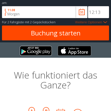
am:
11.08
Morgen
Für
2 Fahrgäste
mit
2 Gepäckstücken
Weitere Optionen
Wie funktioniert das
Ganze?