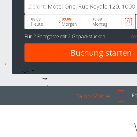
Zielort:
08.08
09.08
10.08
Heute
Morgen
Montag
Für
2 Fahrgäste
mit
2 Gepäckstücken
We
Talixo Mobile
Fa