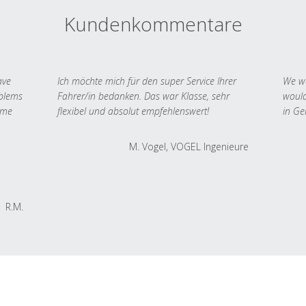
Kundenkommentare
ave
Ich möchte mich für den super Service Ihrer
We we
oblems
Fahrer/in bedanken. Das war Klasse, sehr
would
 me
flexibel und absolut empfehlenswert!
in Ge
M. Vogel, VOGEL Ingenieure
R.M.