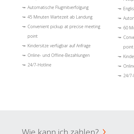
Automatische Flugmitverfolgung
Engli
45 Minuten Wartezeit ab Landung
Autom
Convenient pickup at precise meeting
60 Mi
point
Conve
Kindersitze verfügbar auf Anfrage
point
Online- und Offline-Bezahlungen
Kinde
24/7-Hotline
Onlin
24/7-
Wie kann ich zahlen?