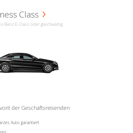
ness Class
s-Benz E-Class oder gleichwärtig
vorit der Geschäftsreisenden
rzes Auto garantiert
reis