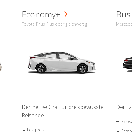
Economy+
Busi
Toyota Prius Plus oder gleichwertig
Mercede
Der heilige Gral für preisbewusste
Der Fa
Reisende
Schwa
Festpreis
Festp