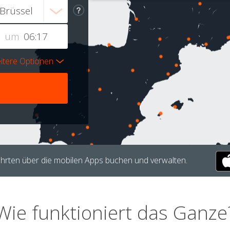
um
itere Optionen
hrten über die mobilen Apps buchen und verwalten.
Wie funktioniert das Ganze