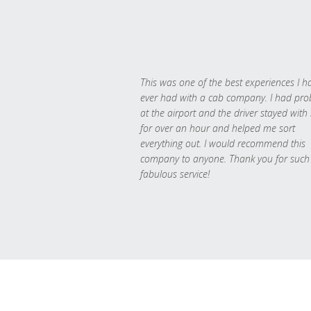
This was one of the best experiences I h
ever had with a cab company. I had pr
at the airport and the driver stayed with
for over an hour and helped me sort
everything out. I would recommend this
company to anyone. Thank you for such
fabulous service!