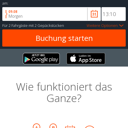
am:
09.08
Morgen
Für
2 Fahrgäste
mit
2 Gepäckstücken
Weitere Optionen
Wie funktioniert das
Ganze?