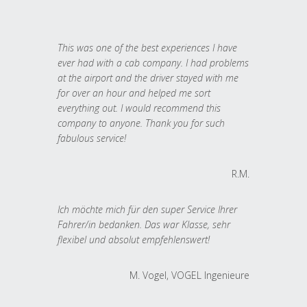
This was one of the best experiences I have
ever had with a cab company. I had problems
at the airport and the driver stayed with me
for over an hour and helped me sort
everything out. I would recommend this
company to anyone. Thank you for such
fabulous service!
R.M.
Ich möchte mich für den super Service Ihrer
Fahrer/in bedanken. Das war Klasse, sehr
flexibel und absolut empfehlenswert!
M. Vogel, VOGEL Ingenieure