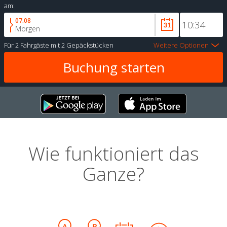
am:
07.08
Morgen
Für
2 Fahrgäste
mit
2 Gepäckstücken
Weitere Optionen
Wie funktioniert das
Ganze?