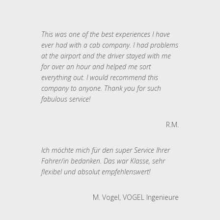
This was one of the best experiences I have
ever had with a cab company. I had problems
at the airport and the driver stayed with me
for over an hour and helped me sort
everything out. I would recommend this
company to anyone. Thank you for such
fabulous service!
R.M.
Ich möchte mich für den super Service Ihrer
Fahrer/in bedanken. Das war Klasse, sehr
flexibel und absolut empfehlenswert!
M. Vogel, VOGEL Ingenieure