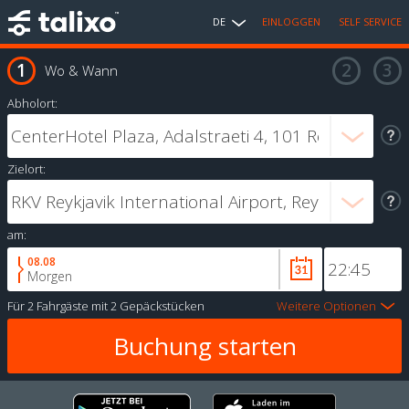
DE
EINLOGGEN
SELF SERVICE
Wo & Wann
Abholort:
Zielort:
am:
08.08
Morgen
Für
2 Fahrgäste
mit
2 Gepäckstücken
Weitere Optionen