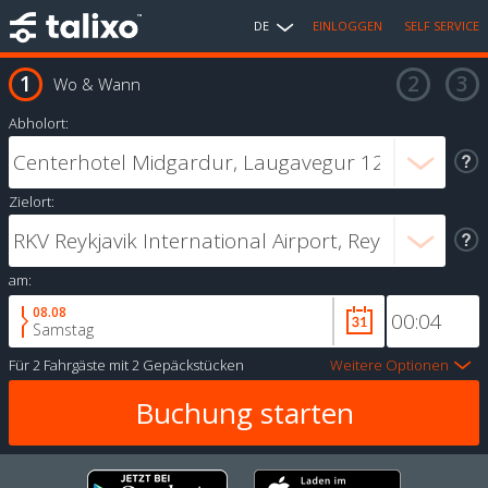
DE
EINLOGGEN
SELF SERVICE
Wo & Wann
Abholort:
Zielort:
am:
08.08
Samstag
Für
2 Fahrgäste
mit
2 Gepäckstücken
Weitere Optionen