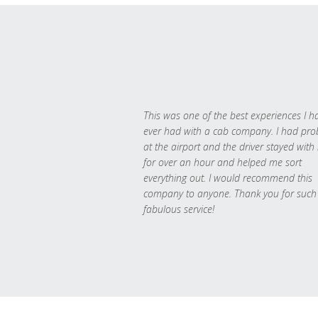
This was one of the best experiences I h
ever had with a cab company. I had pr
at the airport and the driver stayed with
for over an hour and helped me sort
everything out. I would recommend this
company to anyone. Thank you for such
fabulous service!