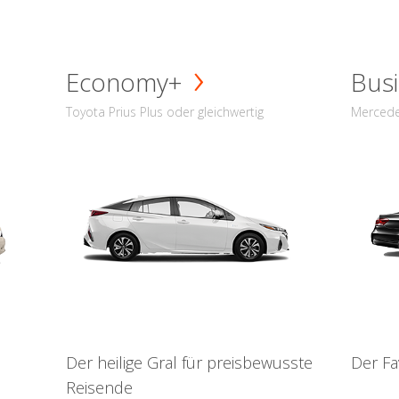
Economy+
Busi
Toyota Prius Plus oder gleichwertig
Mercede
Der heilige Gral für preisbewusste
Der Fa
Reisende