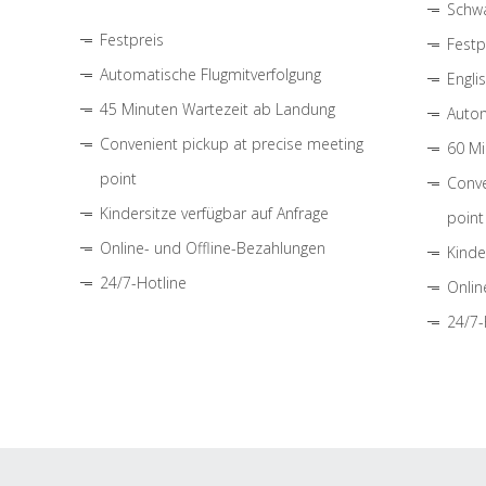
Schwa
Festpreis
Festp
Automatische Flugmitverfolgung
Engli
45 Minuten Wartezeit ab Landung
Autom
Convenient pickup at precise meeting
60 Mi
point
Conve
Kindersitze verfügbar auf Anfrage
point
Online- und Offline-Bezahlungen
Kinde
24/7-Hotline
Onlin
24/7-