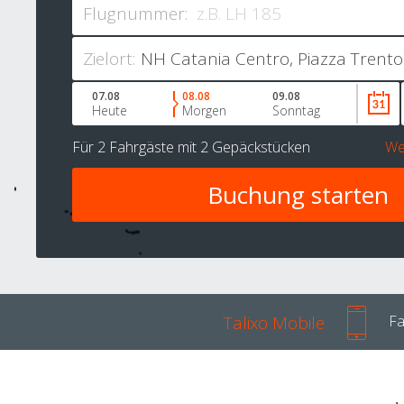
Flugnummer:
Zielort:
07.08
08.08
09.08
Heute
Morgen
Sonntag
Für
2 Fahrgäste
mit
2 Gepäckstücken
We
Talixo Mobile
Fa