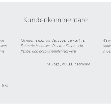
Kundenkommentare
ave
Ich möchte mich für den super Service Ihrer
We we
oblems
Fahrer/in bedanken. Das war Klasse, sehr
would
 me
flexibel und absolut empfehlenswert!
in Ge
M. Vogel, VOGEL Ingenieure
R.M.