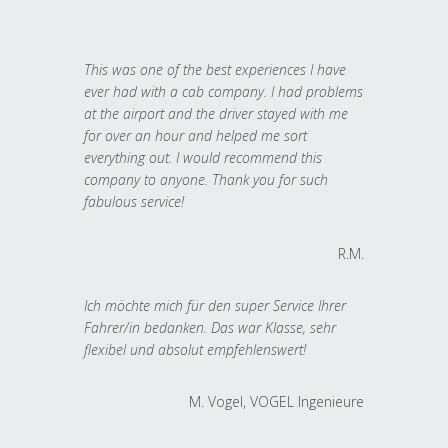
This was one of the best experiences I have
ever had with a cab company. I had problems
at the airport and the driver stayed with me
for over an hour and helped me sort
everything out. I would recommend this
company to anyone. Thank you for such
fabulous service!
R.M.
Ich möchte mich für den super Service Ihrer
Fahrer/in bedanken. Das war Klasse, sehr
flexibel und absolut empfehlenswert!
M. Vogel, VOGEL Ingenieure