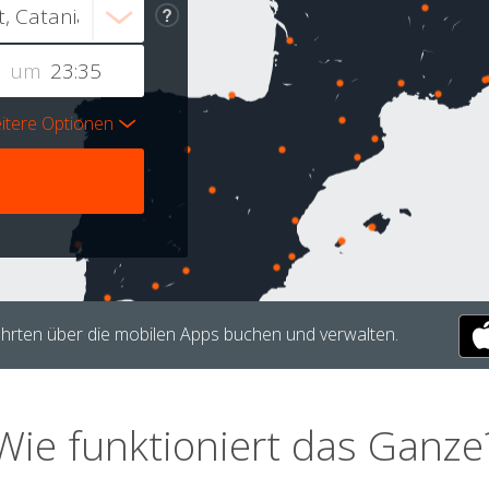
um
itere Optionen
hrten über die mobilen Apps buchen und verwalten.
Wie funktioniert das Ganze