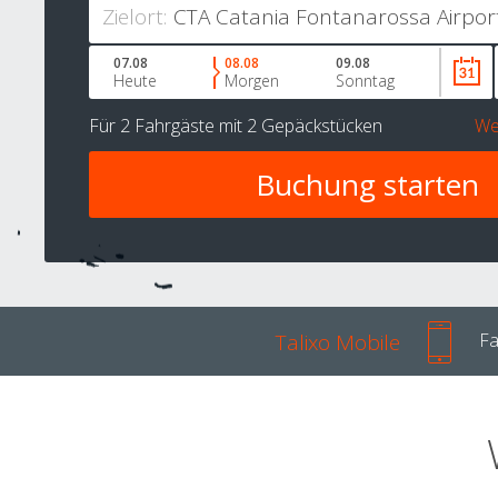
Zielort:
07.08
08.08
09.08
Heute
Morgen
Sonntag
Für
2 Fahrgäste
mit
2 Gepäckstücken
We
Talixo Mobile
Fa