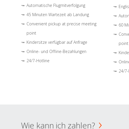
Automatische Flugmitverfolgung
Engli
45 Minuten Wartezeit ab Landung
Autom
Convenient pickup at precise meeting
60 Mi
point
Conve
Kindersitze verfügbar auf Anfrage
point
Online- und Offline-Bezahlungen
Kinde
24/7-Hotline
Onlin
24/7-
Wie kann ich zahlen?