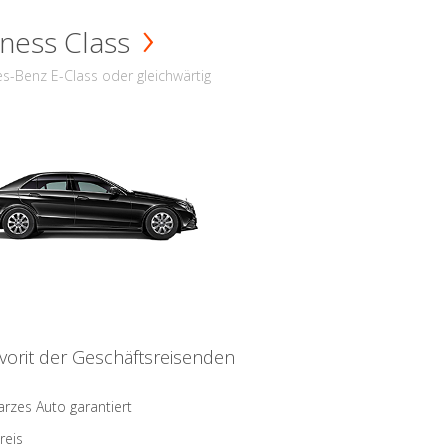
ness Class
s-Benz E-Class oder gleichwärtig
vorit der Geschäftsreisenden
rzes Auto garantiert
reis