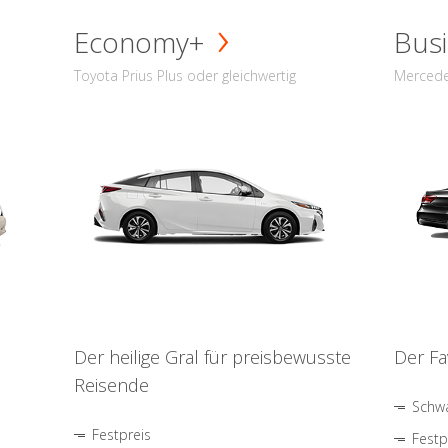
Economy+
Busi
Toyota Prius Plus oder gleichwertig
Mercede
Der heilige Gral für preisbewusste
Der Fa
Reisende
Schwa
Festpreis
Festp