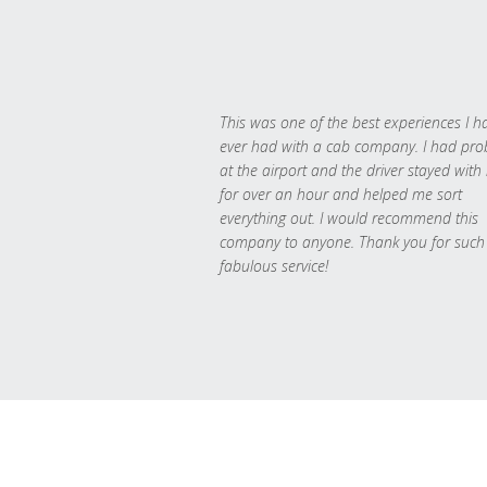
This was one of the best experiences I h
ever had with a cab company. I had pr
at the airport and the driver stayed with
for over an hour and helped me sort
everything out. I would recommend this
company to anyone. Thank you for such
fabulous service!