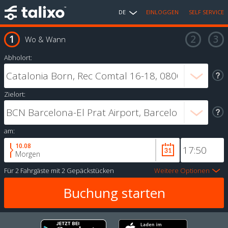
DE
EINLOGGEN
SELF SERVICE
Wo & Wann
Abholort:
Zielort:
am:
10.08
Morgen
Für
2 Fahrgäste
mit
2 Gepäckstücken
Weitere Optionen