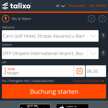
DE
EINLOGGEN
SELF SERVICE
Wo & Wann
Abholort:
Zielort:
am:
10.08
Morgen
Für
2 Fahrgäste
mit
2 Gepäckstücken
Weitere Optionen