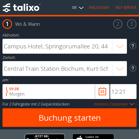
DE
EINLOGGEN
SELF SERVICE
Wo & Wann
Abholort:
Zielort:
am:
09.08
Morgen
Für
2 Fahrgäste
mit
2 Gepäckstücken
Weitere Optionen