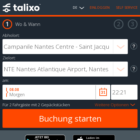
DE
EINLOGGEN
SELF SERVICE
Wo & Wann
Abholort:
Zielort:
am:
08.08
Morgen
Für
2 Fahrgäste
mit
2 Gepäckstücken
Weitere Optionen