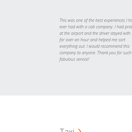
This was one of the best experiences I h
ever had with a cab company. I had pr
at the airport and the driver stayed with
for over an hour and helped me sort
everything out. I would recommend this
company to anyone. Thank you for such
fabulous service!
Taxi