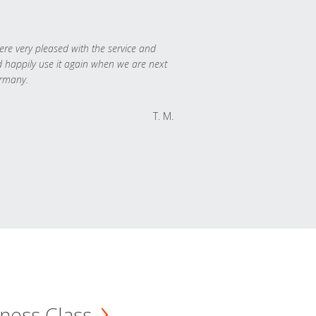
re very pleased with the service and
 happily use it again when we are next
rmany.
T. M.
ness Class