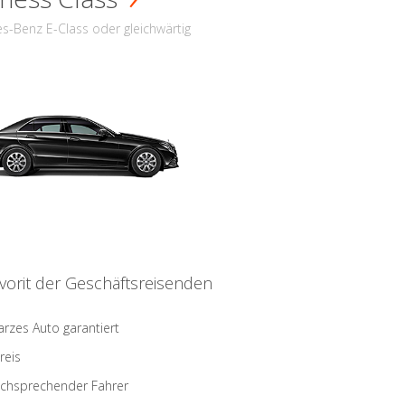
s-Benz E-Class oder gleichwärtig
vorit der Geschäftsreisenden
rzes Auto garantiert
reis
schsprechender Fahrer