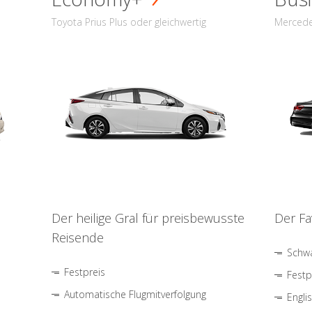
Toyota Prius Plus oder gleichwertig
Mercede
Der heilige Gral für preisbewusste
Der Fa
Reisende
Schwa
Festpreis
Festp
Automatische Flugmitverfolgung
Engli