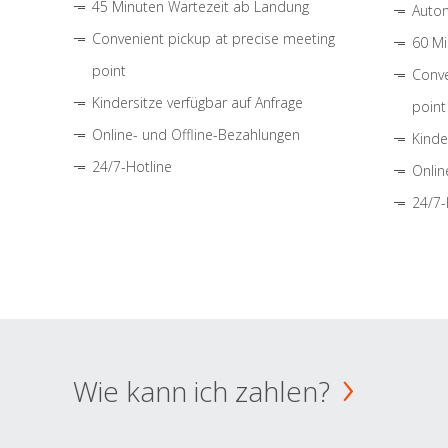
45 Minuten Wartezeit ab Landung
Autom
Convenient pickup at precise meeting
60 Mi
point
Conve
Kindersitze verfügbar auf Anfrage
point
Online- und Offline-Bezahlungen
Kinde
24/7-Hotline
Onlin
24/7-
Wie kann ich zahlen?