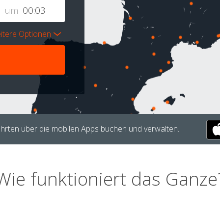
um
itere Optionen
hrten über die mobilen Apps buchen und verwalten.
Wie funktioniert das Ganze