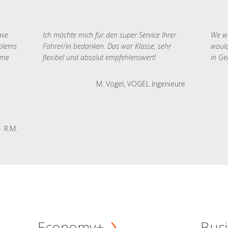
ave
Ich möchte mich für den super Service Ihrer
We we
oblems
Fahrer/in bedanken. Das war Klasse, sehr
would
 me
flexibel und absolut empfehlenswert!
in Ge
M. Vogel, VOGEL Ingenieure
R.M.
Economy+
Busi