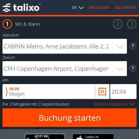
DE
EINLOGGEN
SELF SERVICE
Wo & Wann
Abholort:
Zielort:
am:
08.08
Morgen
Für
2 Fahrgäste
mit
2 Gepäckstücken
Weitere Optionen