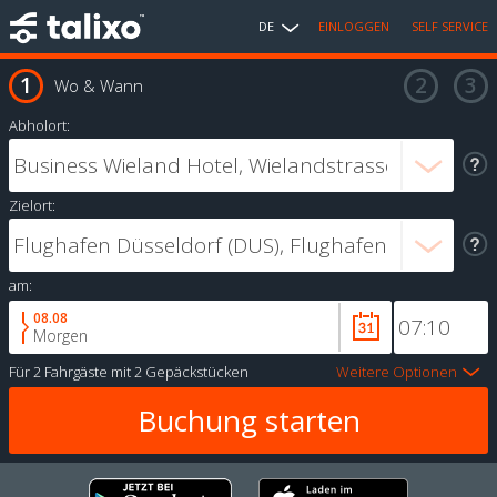
DE
EINLOGGEN
SELF SERVICE
Wo & Wann
Abholort:
Zielort:
am:
08.08
Morgen
Für
2 Fahrgäste
mit
2 Gepäckstücken
Weitere Optionen