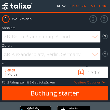
DE
EINLOGGEN
SELF SERVICE
Wo & Wann
Abholort:
Zielort:
am:
08.08
Morgen
Für
2 Fahrgäste
mit
2 Gepäckstücken
Weitere Optionen