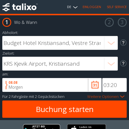
DE
EINLOGGEN
SELF SERVICE
Wo & Wann
Abholort:
Zielort:
am:
08.08
Morgen
Für
2 Fahrgäste
mit
2 Gepäckstücken
Weitere Optionen