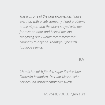
This was one of the best experiences I have
ever had with a cab company. I had problems
at the airport and the driver stayed with me
for over an hour and helped me sort
everything out. I would recommend this
company to anyone. Thank you for such
fabulous service!
R.M.
Ich möchte mich für den super Service Ihrer
Fahrer/in bedanken. Das war Klasse, sehr
flexibel und absolut empfehlenswert!
M. Vogel, VOGEL Ingenieure