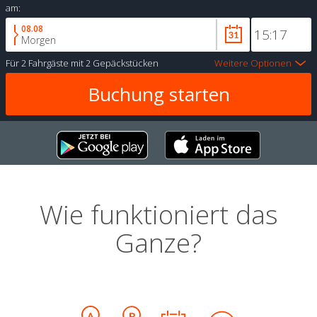
am:
08.08
Morgen
Für
2 Fahrgäste
mit
2 Gepäckstücken
Weitere Optionen
Wie funktioniert das
Ganze?