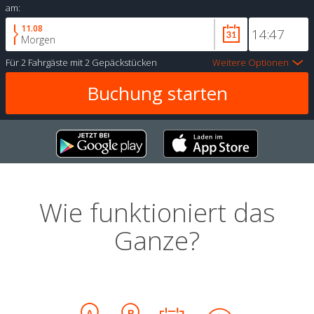
am:
11.08
Morgen
Für
2 Fahrgäste
mit
2 Gepäckstücken
Weitere Optionen
Wie funktioniert das
Ganze?