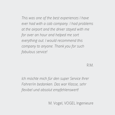
This was one of the best experiences I have
ever had with a cab company. I had problems
at the airport and the driver stayed with me
for over an hour and helped me sort
everything out. I would recommend this
company to anyone. Thank you for such
fabulous service!
R.M.
Ich möchte mich für den super Service Ihrer
Fahrer/in bedanken. Das war Klasse, sehr
flexibel und absolut empfehlenswert!
M. Vogel, VOGEL Ingenieure