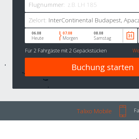
Flugnummer:
Zielort:
06.08
07.08
08.08
Heute
Morgen
Samstag
Für
2 Fahrgäste
mit
2 Gepäckstücken
We
Talixo Mobile
Fa