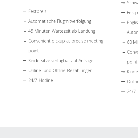
Schwa
Festpreis
Festp
Automatische Flugmitverfolgung
Engli
45 Minuten Wartezeit ab Landung
Autom
Convenient pickup at precise meeting
60 Mi
point
Conve
Kindersitze verfügbar auf Anfrage
point
Online- und Offline-Bezahlungen
Kinde
24/7-Hotline
Onlin
24/7-