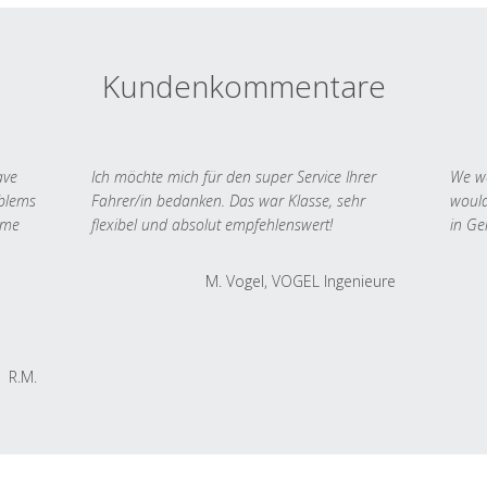
Kundenkommentare
ave
Ich möchte mich für den super Service Ihrer
We we
oblems
Fahrer/in bedanken. Das war Klasse, sehr
would
 me
flexibel und absolut empfehlenswert!
in Ge
M. Vogel, VOGEL Ingenieure
R.M.