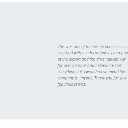
This was one of the best experiences I h
ever had with a cab company. I had pr
at the airport and the driver stayed with
for over an hour and helped me sort
everything out. I would recommend this
company to anyone. Thank you for such
fabulous service!