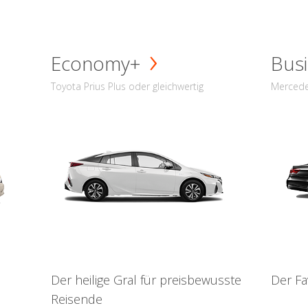
Economy+
Busi
Toyota Prius Plus oder gleichwertig
Mercede
Der heilige Gral für preisbewusste
Der Fa
Reisende