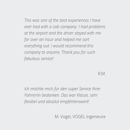
This was one of the best experiences I have
ever had with a cab company. I had problems
at the airport and the driver stayed with me
for over an hour and helped me sort
everything out. I would recommend this
company to anyone. Thank you for such
fabulous service!
R.M.
Ich möchte mich für den super Service Ihrer
Fahrer/in bedanken. Das war Klasse, sehr
flexibel und absolut empfehlenswert!
M. Vogel, VOGEL Ingenieure