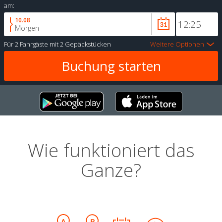
am:
10.08
Morgen
Für
2 Fahrgäste
mit
2 Gepäckstücken
Weitere Optionen
Wie funktioniert das
Ganze?