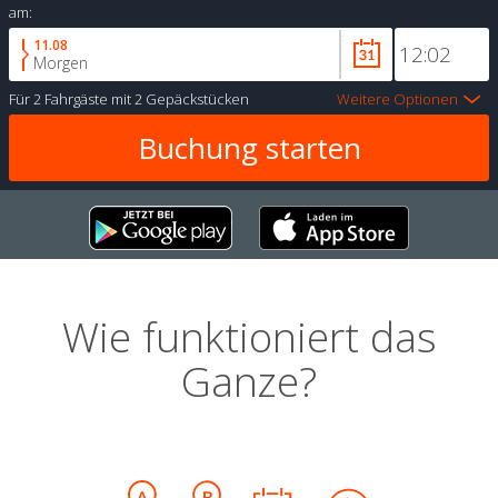
am:
11.08
Morgen
Für
2 Fahrgäste
mit
2 Gepäckstücken
Weitere Optionen
Wie funktioniert das
Ganze?