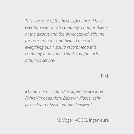
This was one of the best experiences I have
ever had with a cab company. I had problems
at the airport and the driver stayed with me
for over an hour and helped me sort
everything out. I would recommend this
company to anyone. Thank you for such
fabulous service!
R.M.
Ich möchte mich für den super Service Ihrer
Fahrer/in bedanken. Das war Klasse, sehr
flexibel und absolut empfehlenswert!
M. Vogel, VOGEL Ingenieure