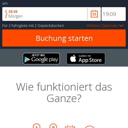
am:
08.08
Morgen
Für
2 Fahrgäste
mit
2 Gepäckstücken
Weitere Optionen
Wie funktioniert das
Ganze?