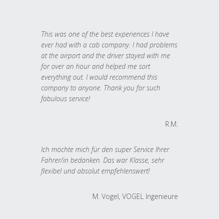
This was one of the best experiences I have
ever had with a cab company. I had problems
at the airport and the driver stayed with me
for over an hour and helped me sort
everything out. I would recommend this
company to anyone. Thank you for such
fabulous service!
R.M.
Ich möchte mich für den super Service Ihrer
Fahrer/in bedanken. Das war Klasse, sehr
flexibel und absolut empfehlenswert!
M. Vogel, VOGEL Ingenieure