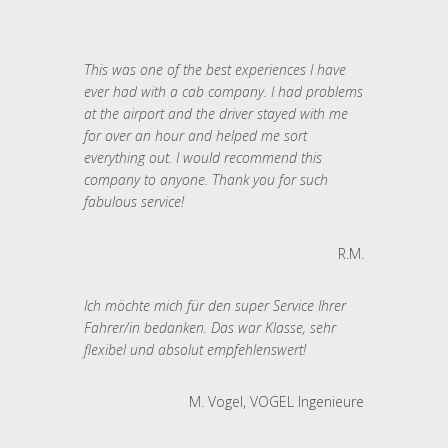
This was one of the best experiences I have
ever had with a cab company. I had problems
at the airport and the driver stayed with me
for over an hour and helped me sort
everything out. I would recommend this
company to anyone. Thank you for such
fabulous service!
R.M.
Ich möchte mich für den super Service Ihrer
Fahrer/in bedanken. Das war Klasse, sehr
flexibel und absolut empfehlenswert!
M. Vogel, VOGEL Ingenieure