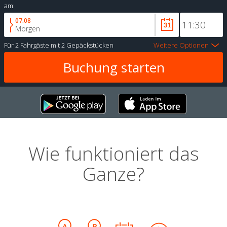
am:
07.08
Morgen
Für
2 Fahrgäste
mit
2 Gepäckstücken
Weitere Optionen
Wie funktioniert das
Ganze?