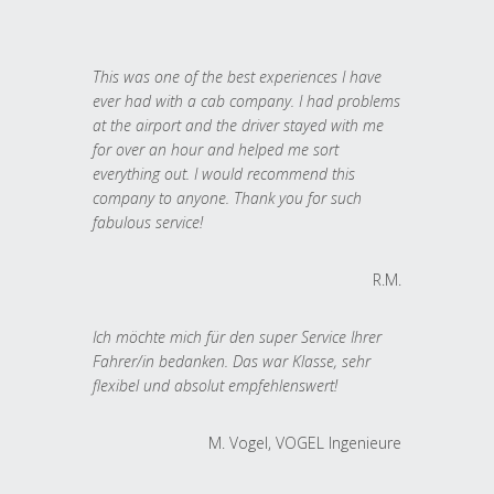
This was one of the best experiences I have
ever had with a cab company. I had problems
at the airport and the driver stayed with me
for over an hour and helped me sort
everything out. I would recommend this
company to anyone. Thank you for such
fabulous service!
R.M.
Ich möchte mich für den super Service Ihrer
Fahrer/in bedanken. Das war Klasse, sehr
flexibel und absolut empfehlenswert!
M. Vogel, VOGEL Ingenieure