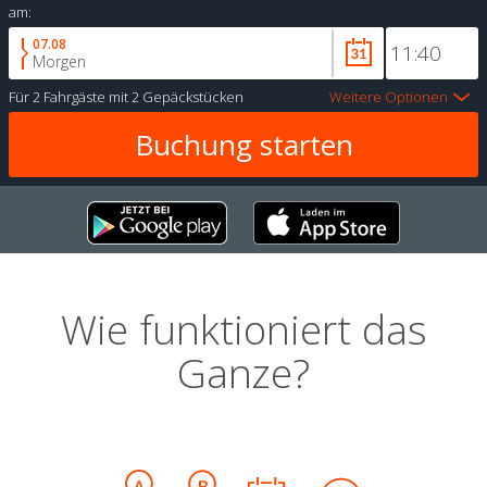
am:
07.08
Morgen
Für
2 Fahrgäste
mit
2 Gepäckstücken
Weitere Optionen
Wie funktioniert das
Ganze?