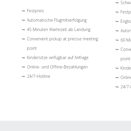
Schwa
Festpreis
Festp
Automatische Flugmitverfolgung
Engli
45 Minuten Wartezeit ab Landung
Autom
Convenient pickup at precise meeting
60 Mi
point
Conve
Kindersitze verfügbar auf Anfrage
point
Online- und Offline-Bezahlungen
Kinde
24/7-Hotline
Onlin
24/7-