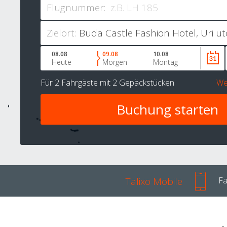
Flugnummer:
Zielort:
08.08
09.08
10.08
Heute
Morgen
Montag
Für
2 Fahrgäste
mit
2 Gepäckstücken
We
Talixo Mobile
Fa