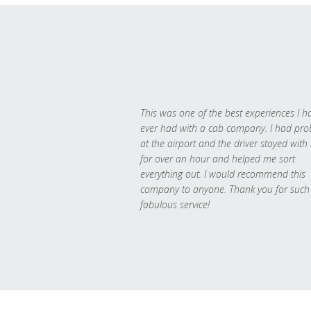
This was one of the best experiences I h
ever had with a cab company. I had pr
at the airport and the driver stayed with
for over an hour and helped me sort
everything out. I would recommend this
company to anyone. Thank you for such
fabulous service!