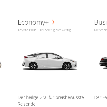
Economy+
Busi
Toyota Prius Plus oder gleichwertig
Mercede
Der heilige Gral für preisbewusste
Der Fa
Reisende