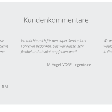
Kundenkommentare
ave
Ich möchte mich für den super Service Ihrer
We we
oblems
Fahrer/in bedanken. Das war Klasse, sehr
would
 me
flexibel und absolut empfehlenswert!
in Ge
M. Vogel, VOGEL Ingenieure
R.M.