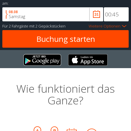
am:
08.08
Samstag
Für
2 Fahrgäste
mit
2 Gepäckstücken
Weitere Optionen
Wie funktioniert das
Ganze?