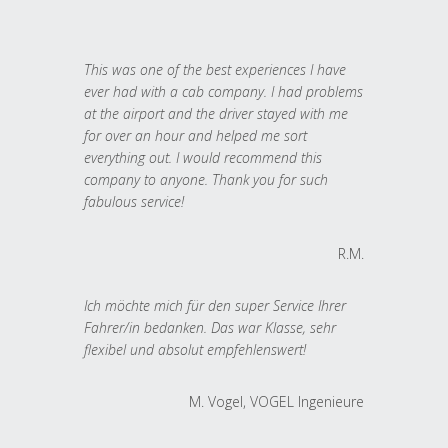
This was one of the best experiences I have
ever had with a cab company. I had problems
at the airport and the driver stayed with me
for over an hour and helped me sort
everything out. I would recommend this
company to anyone. Thank you for such
fabulous service!
R.M.
Ich möchte mich für den super Service Ihrer
Fahrer/in bedanken. Das war Klasse, sehr
flexibel und absolut empfehlenswert!
M. Vogel, VOGEL Ingenieure